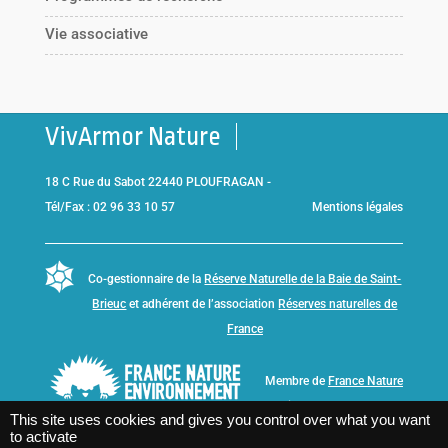
Vie associative
VivArmor Nature
18 C Rue du Sabot 22440 PLOUFRAGAN -
Tél/Fax : 02 96 33 10 57
Mentions légales
Co-gestionnaire de la
Réserve Naturelle de la Baie de Saint-
Brieuc
et adhérent de l’association
Réserves naturelles de
France
Membre de
France Nature
Environnement Bretagne
This site uses cookies and gives you control over what you want
to activate