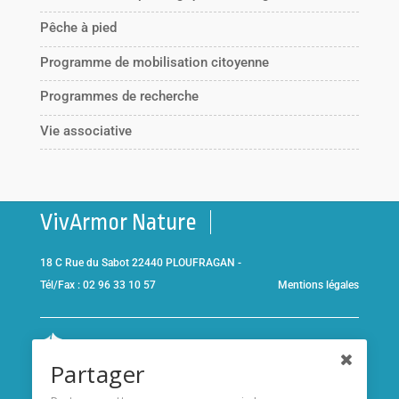
Pêche à pied
Programme de mobilisation citoyenne
Programmes de recherche
Vie associative
VivArmor Nature
18 C Rue du Sabot 22440 PLOUFRAGAN -
Tél/Fax : 02 96 33 10 57
Mentions légales
Co-gestionnaire de la
Réserve Naturelle de la Baie de Saint-
Partager
Brieuc
et adhérent de l’association
Réserves naturelles de
France