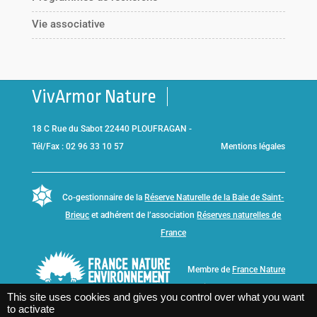
Vie associative
VivArmor Nature
18 C Rue du Sabot 22440 PLOUFRAGAN -
Tél/Fax : 02 96 33 10 57
Mentions légales
Co-gestionnaire de la
Réserve Naturelle de la Baie de Saint-
Brieuc
et adhérent de l’association
Réserves naturelles de
France
Membre de
France Nature
Environnement Bretagne
This site uses cookies and gives you control over what you want
to activate