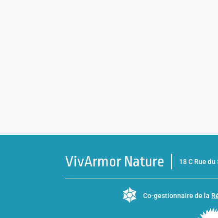
VivArmor Nature
18 C Rue d
Co-gestionnaire de la
Ré