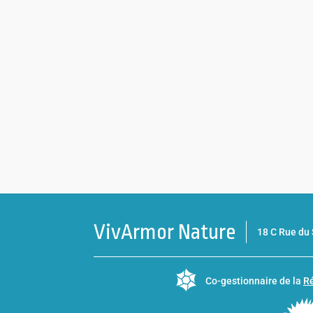
VivArmor Nature
18 C Rue d
Co-gestionnaire de la
Ré