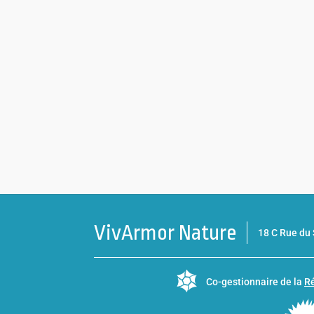
VivArmor Nature
18 C Rue d
Co-gestionnaire de la
Ré