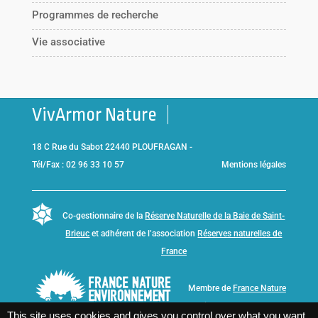
Programmes de recherche
Vie associative
VivArmor Nature
18 C Rue du Sabot 22440 PLOUFRAGAN -
Tél/Fax : 02 96 33 10 57
Mentions légales
Co-gestionnaire de la
Réserve Naturelle de la Baie de Saint-
Brieuc
et adhérent de l’association
Réserves naturelles de
France
Membre de
France Nature
Environnement Bretagne
This site uses cookies and gives you control over what you want