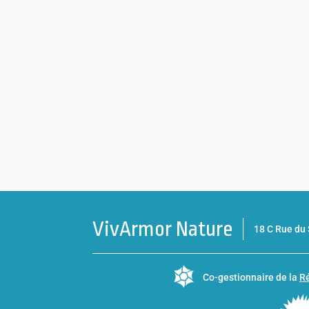
VivArmor Nature
18 C Rue d
Co-gestionnaire de la
Ré