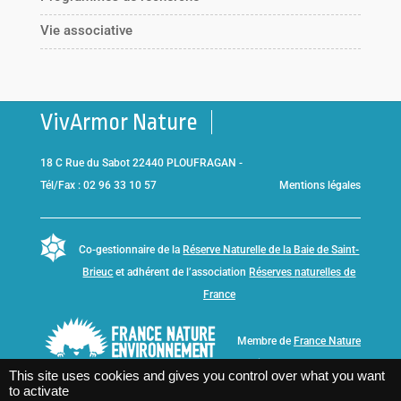
Vie associative
VivArmor Nature
18 C Rue du Sabot 22440 PLOUFRAGAN -
Tél/Fax : 02 96 33 10 57
Mentions légales
Co-gestionnaire de la
Réserve Naturelle de la Baie de Saint-
Brieuc
et adhérent de l’association
Réserves naturelles de
France
Membre de
France Nature
Environnement Bretagne
This site uses cookies and gives you control over what you want
to activate