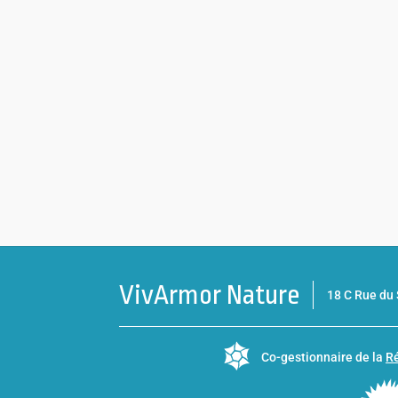
VivArmor Nature
18 C Rue d
Co-gestionnaire de la
Ré