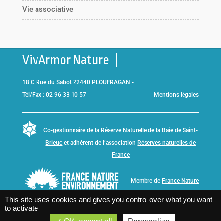
Vie associative
VivArmor Nature
18 C Rue du Sabot 22440 PLOUFRAGAN -
Tél/Fax : 02 96 33 10 57
Mentions légales
Co-gestionnaire de la
Réserve Naturelle de la Baie de Saint-
Brieuc
et adhérent de l’association
Réserves naturelles de
France
Membre de
France Nature
Environnement Bretagne
This site uses cookies and gives you control over what you want
to activate