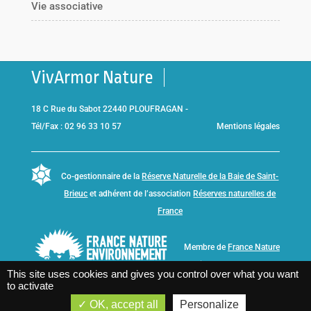
Vie associative
VivArmor Nature
18 C Rue du Sabot 22440 PLOUFRAGAN -
Tél/Fax : 02 96 33 10 57
Mentions légales
Co-gestionnaire de la
Réserve Naturelle de la Baie de Saint-
Brieuc
et adhérent de l’association
Réserves naturelles de
France
Membre de
France Nature
Environnement Bretagne
This site uses cookies and gives you control over what you want
to activate
OK, accept all
Personalize