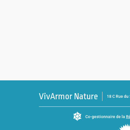
VivArmor Nature
18 C Rue d
Co-gestionnaire de la
Ré