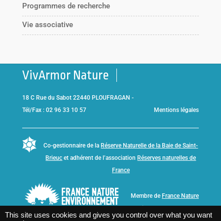
Programmes de recherche
Vie associative
VivArmor Nature
18 C Rue du Sabot 22440 PLOUFRAGAN -
Tél/Fax : 02 96 33 10 57
Mentions légales
Co-gestionnaire de la
Réserve Naturelle de la Baie de Saint-
Brieuc
et adhérent de l’association
Réserves naturelles de
France
Membre de
France Nature
Environnement Bretagne
This site uses cookies and gives you control over what you want