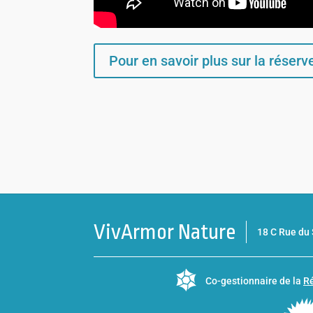
Pour en savoir plus sur la réserve 
VivArmor Nature
18 C Rue d
Co-gestionnaire de la
Ré