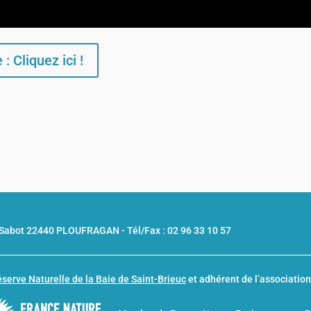
: Cliquez ici !
u Sabot 22440 PLOUFRAGAN -
Tél/Fax : 02 96 33 10 57
serve Naturelle de la Baie de Saint-Brieuc
et adhérent de l’associatio