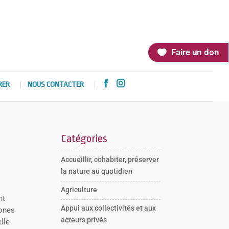
Faire un don


RER
NOUS CONTACTER
Catégories
Accueillir, cohabiter, préserver
la nature au quotidien
Agriculture
nt
Appui aux collectivités et aux
zones
acteurs privés
lle