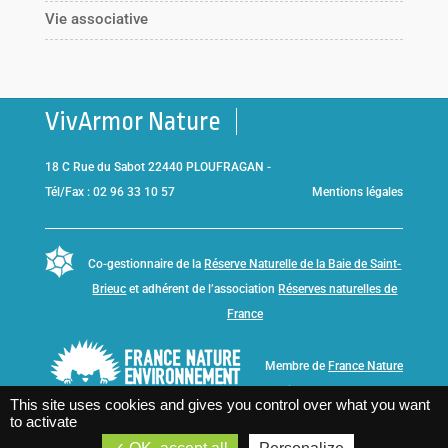
Vie associative
VivArmor Nature
18 C Rue du Sabot 22440 PLOUFRAGAN -
Tél/Fax : 02 96 33 10 57
Mentions légales
Co-gestionnaire de la
Réserve Naturelle de la Baie de Saint-
Brieuc
et adhérent de l’association
Réserves naturelles de
France
Membre de
France Nature
Environnement Bretagne
This site uses cookies and gives you control over what you want
to activate