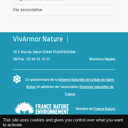
Vie associative
VivArmor Nature
18 C Rue du Sabot 22440 PLOUFRAGAN -
Tél/Fax : 02 96 33 10 57
Mentions légales
Co-gestionnaire de la
Réserve Naturelle de la Baie de Saint-
Brieuc
et adhérent de l’association
Réserves naturelles de
France
Membre de
France Nature
Environnement Bretagne
This site uses cookies and gives you control over what you want
to activate