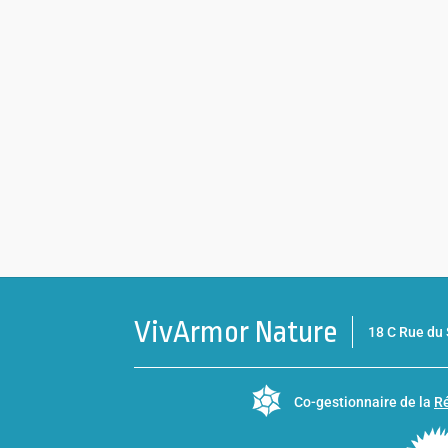
VivArmor Nature
18 C Rue d
Co-gestionnaire de la
Ré