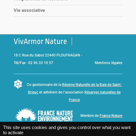
Vie associative
VivArmor Nature
18 C Rue du Sabot 22440 PLOUFRAGAN -
Tél/Fax : 02 96 33 10 57
Mentions légales
Co-gestionnaire de la
Réserve Naturelle de la Baie de Saint-
Brieuc
et adhérent de l’association
Réserves naturelles de
France
Membre de
France Nature
Environnement Bretagne
This site uses cookies and gives you control over what you want
to activate