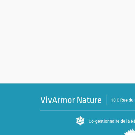
VivArmor Nature
18 C Rue d
Co-gestionnaire de la
Ré