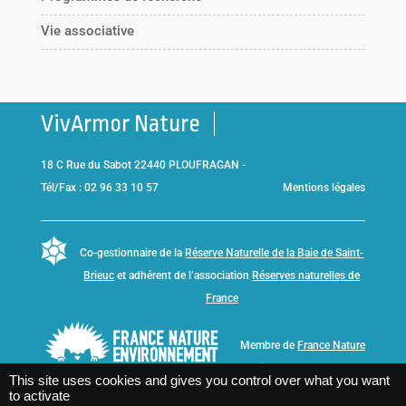
Vie associative
VivArmor Nature
18 C Rue du Sabot 22440 PLOUFRAGAN -
Tél/Fax : 02 96 33 10 57
Mentions légales
Co-gestionnaire de la
Réserve Naturelle de la Baie de Saint-
Brieuc
et adhérent de l’association
Réserves naturelles de
France
Membre de
France Nature
Environnement Bretagne
This site uses cookies and gives you control over what you want
to activate