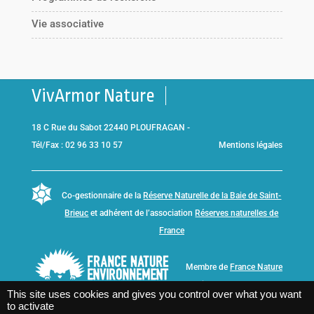
Vie associative
VivArmor Nature
18 C Rue du Sabot 22440 PLOUFRAGAN -
Tél/Fax : 02 96 33 10 57
Mentions légales
Co-gestionnaire de la
Réserve Naturelle de la Baie de Saint-
Brieuc
et adhérent de l’association
Réserves naturelles de
France
Membre de
France Nature
Environnement Bretagne
This site uses cookies and gives you control over what you want
to activate