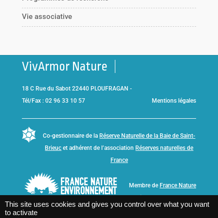
Vie associative
VivArmor Nature
18 C Rue du Sabot 22440 PLOUFRAGAN -
Tél/Fax : 02 96 33 10 57
Mentions légales
Co-gestionnaire de la
Réserve Naturelle de la Baie de Saint-
Brieuc
et adhérent de l’association
Réserves naturelles de
France
Membre de
France Nature
Environnement Bretagne
This site uses cookies and gives you control over what you want
to activate