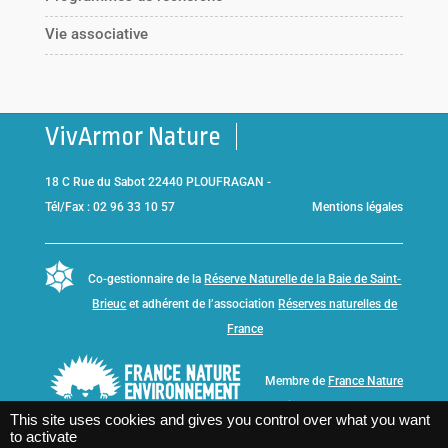
Vie associative
VivArmor Nature
18 C Rue du Sabot 22440 PLOUFRAGAN -
Tél/Fax : 02 96 33 10 57
Mentions légales
Co-gestionnaire de la
Réserve Naturelle de la Baie de Saint-
Brieuc
et adhérent de l’association
Réserves naturelles de
France
Membre de
France Nature
Environnement Bretagne
This site uses cookies and gives you control over what you want
to activate