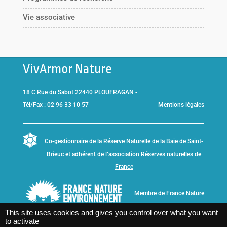
Vie associative
VivArmor Nature
18 C Rue du Sabot 22440 PLOUFRAGAN -
Tél/Fax : 02 96 33 10 57
Mentions légales
Co-gestionnaire de la
Réserve Naturelle de la Baie de Saint-
Brieuc
et adhérent de l’association
Réserves naturelles de
France
Membre de
France Nature
Environnement Bretagne
This site uses cookies and gives you control over what you want
to activate