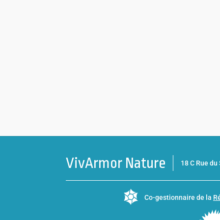
VivArmor Nature
18 C Rue d
Co-gestionnaire de la
Ré