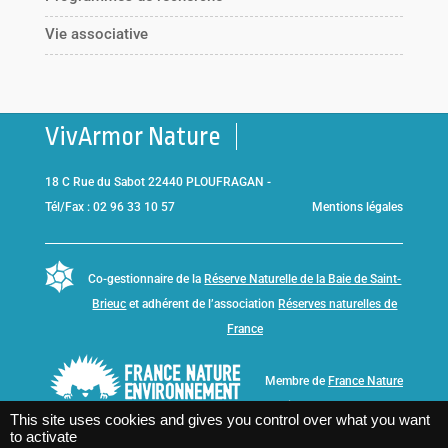
Vie associative
VivArmor Nature
18 C Rue du Sabot 22440 PLOUFRAGAN -
Tél/Fax : 02 96 33 10 57
Mentions légales
Co-gestionnaire de la
Réserve Naturelle de la Baie de Saint-
Brieuc
et adhérent de l’association
Réserves naturelles de
France
Membre de
France Nature
Environnement Bretagne
This site uses cookies and gives you control over what you want
to activate