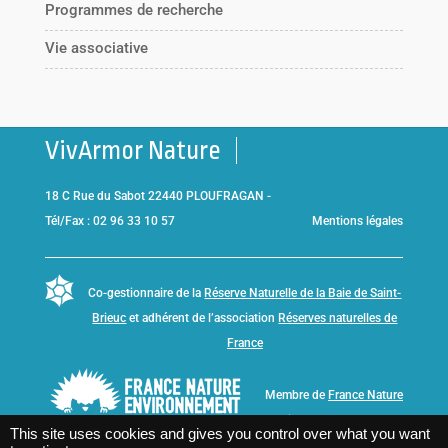
Programmes de recherche
Vie associative
VivArmor Nature
18 C Rue du Sabot 22440 PLOUFRAGAN -
Tél/Fax : 02 96 33 10 57
Mentions légales
Co-gestionnaire de la
Réserve Naturelle de la Baie de Saint-
Brieuc
et adhérent de l’association
Réserves naturelles de
France
Membre de
France Nature
Environnement Bretagne
This site uses cookies and gives you control over what you want