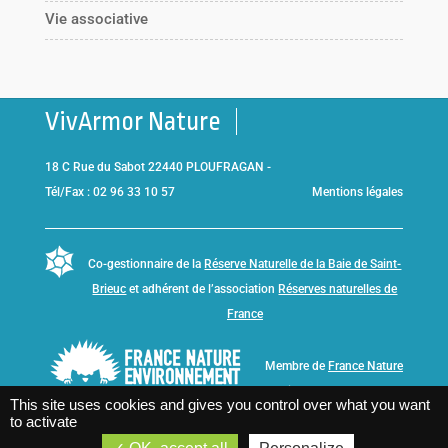
Vie associative
VivArmor Nature
18 C Rue du Sabot 22440 PLOUFRAGAN -
Tél/Fax : 02 96 33 10 57
Mentions légales
Co-gestionnaire de la
Réserve Naturelle de la Baie de Saint-
Brieuc
et adhérent de l’association
Réserves naturelles de
France
Membre de
France Nature
Environnement Bretagne
This site uses cookies and gives you control over what you want
to activate