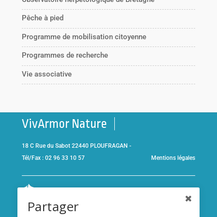
Pêche à pied
Programme de mobilisation citoyenne
Programmes de recherche
Vie associative
VivArmor Nature
18 C Rue du Sabot 22440 PLOUFRAGAN -
Tél/Fax : 02 96 33 10 57
Mentions légales
Co-gestionnaire de la
Réserve Naturelle de la Baie de Saint-
Partager
Brieuc
et adhérent de l’association
Réserves naturelles de