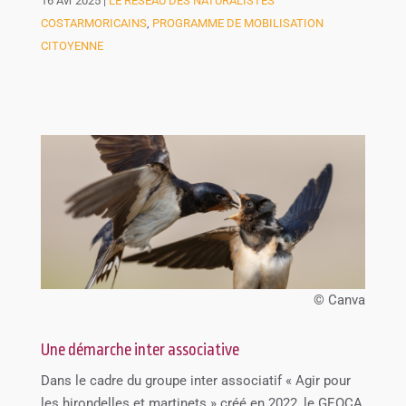
16 Avr 2025
|
LE RÉSEAU DES NATURALISTES
COSTARMORICAINS
,
PROGRAMME DE MOBILISATION
CITOYENNE
© Canva
Une démarche inter associative
Dans le cadre du groupe inter associatif « Agir pour
les hirondelles et martinets » créé en 2022, le GEOCA,