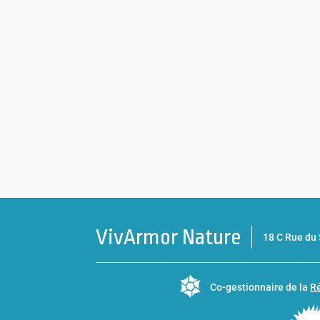
VivArmor Nature
18 C Rue d
Co-gestionnaire de la
Ré