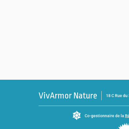
VivArmor Nature
18 C Rue d
Co-gestionnaire de la
Ré