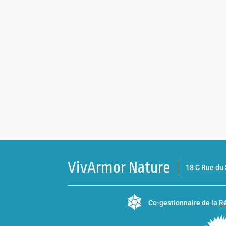
VivArmor Nature
18 C Rue d
Co-gestionnaire de la
Ré