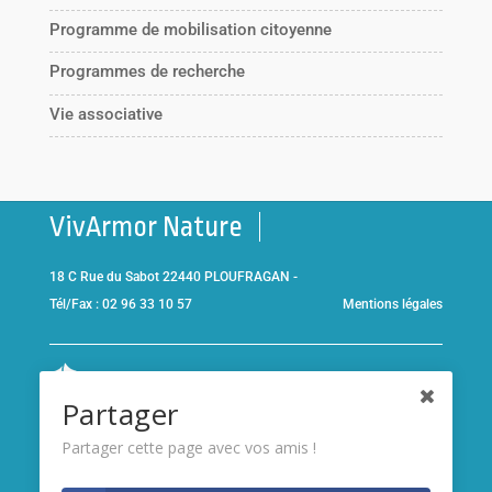
Programme de mobilisation citoyenne
Programmes de recherche
Vie associative
VivArmor Nature
18 C Rue du Sabot 22440 PLOUFRAGAN -
Tél/Fax : 02 96 33 10 57
Mentions légales
Co-gestionnaire de la
Réserve Naturelle de la Baie de Saint-
Partager
Brieuc
et adhérent de l’association
Réserves naturelles de
France
Partager cette page avec vos amis !