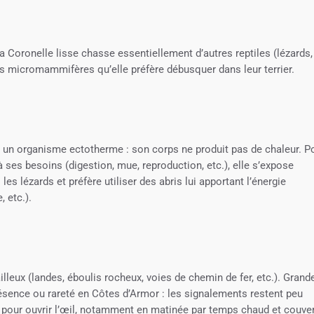
la Coronelle lisse chasse essentiellement d’autres reptiles (lézards,
s micromammifères qu’elle préfère débusquer dans leur terrier.
t un organisme ectotherme : son corps ne produit pas de chaleur. P
ses besoins (digestion, mue, reproduction, etc.), elle s’expose
s lézards et préfère utiliser des abris lui apportant l’énergie
, etc.).
ailleux (landes, éboulis rocheux, voies de chemin de fer, etc.). Grand
résence ou rareté en Côtes d’Armor : les signalements restent peu
pour ouvrir l’œil, notamment en matinée par temps chaud et couver