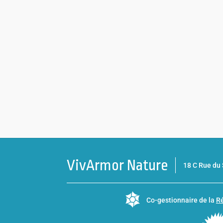
VivArmor Nature
18 C Rue d
Co-gestionnaire de la
Ré