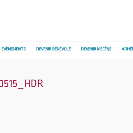
EVÈNEMENTS
DEVENIR BÉNÉVOLE
DEVENIR MÉCÈNE
ADHÉ
30515_HDR