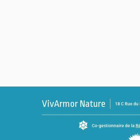
VivArmor Nature
18 C Rue d
Co-gestionnaire de la
Ré