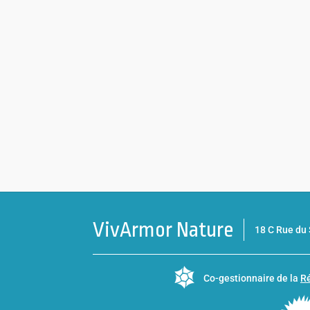
VivArmor Nature
18 C Rue d
Co-gestionnaire de la
Ré