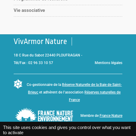
Vie associative
VivArmor Nature
18 C Rue du Sabot 22440 PLOUFRAGAN -
Tél/Fax : 02 96 33 10 57
Mentions légales
Co-gestionnaire de la
Réserve Naturelle de la Baie de Saint-
Brieuc
et adhérent de l’association
Réserves naturelles de
France
Membre de
France Nature
Environnement Bretagne
This site uses cookies and gives you control over what you want
to activate