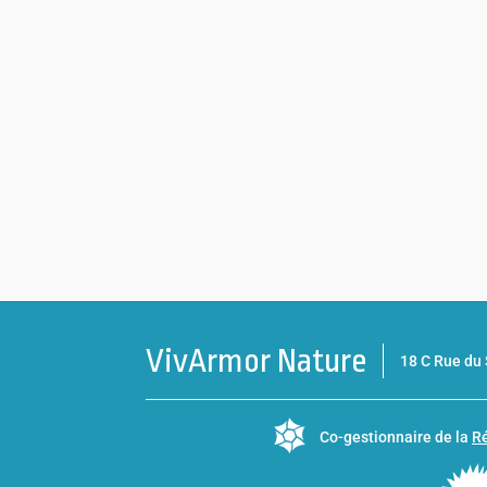
VivArmor Nature
18 C Rue d
Co-gestionnaire de la
Ré