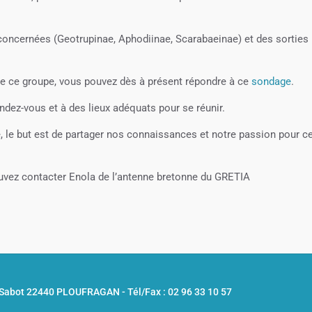
s concernées (Geotrupinae, Aphodiinae, Scarabaeinae) et des sorties
 de ce groupe, vous pouvez dès à présent répondre à ce
sondage
.
endez-vous et à des lieux adéquats pour se réunir.
pe, le but est de partager nos connaissances et notre passion pour c
ouvez contacter Enola de l’antenne bretonne du GRETIA
u Sabot 22440 PLOUFRAGAN -
Tél/Fax : 02 96 33 10 57