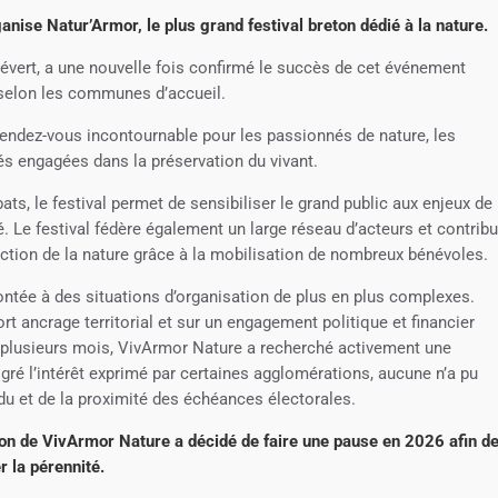
nise Natur’Armor, le plus grand festival breton dédié à la nature.
 Quévert, a une nouvelle fois confirmé le succès de cet événement
s selon les communes d’accueil.
 rendez-vous incontournable pour les passionnés de nature, les
tés engagées dans la préservation du vivant.
ats, le festival permet de sensibiliser le grand public aux enjeux de 
. Le festival fédère également un large réseau d’acteurs et contrib
ection de la nature grâce à la mobilisation de nombreux bénévoles.
ontée à des situations d’organisation de plus en plus complexes.
rt ancrage territorial et sur un engagement politique et financier
s plusieurs mois, VivArmor Nature a recherché activement une
Malgré l’intérêt exprimé par certaines agglomérations, aucune n’a pu
du et de la proximité des échéances électorales.
tion de VivArmor Nature a décidé de faire une pause en 2026 afin d
r la pérennité.