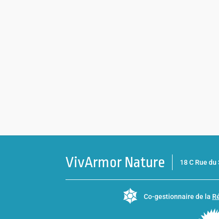
VivArmor Nature
18 C Rue d
Co-gestionnaire de la
Ré