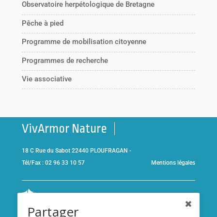
Observatoire herpétologique de Bretagne
Pêche à pied
Programme de mobilisation citoyenne
Programmes de recherche
Vie associative
VivArmor Nature
18 C Rue du Sabot 22440 PLOUFRAGAN -
Tél/Fax : 02 96 33 10 57
Mentions légales
Co-gestionnaire de la
Réserve Naturelle de la Baie de Saint-
Partager
Brieuc
et adhérent de l’association
Réserves naturelles de