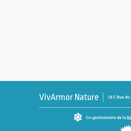
VivArmor Nature
18 C Rue d
Co-gestionnaire de la
Ré