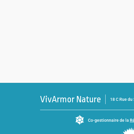
VivArmor Nature
18 C Rue d
Co-gestionnaire de la
Ré