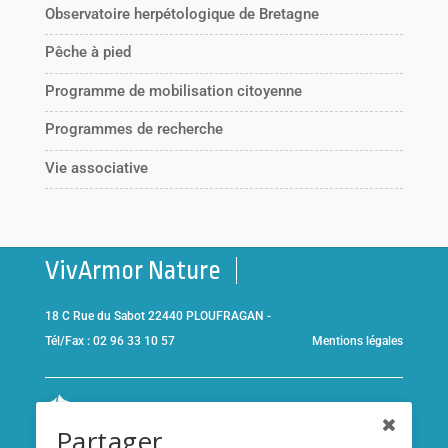
Observatoire herpétologique de Bretagne
Pêche à pied
Programme de mobilisation citoyenne
Programmes de recherche
Vie associative
VivArmor Nature
18 C Rue du Sabot 22440 PLOUFRAGAN -
Tél/Fax : 02 96 33 10 57
Mentions légales
Co-gestionnaire de la
Réserve Naturelle de la Baie de Saint-
Partager
Brieuc
et adhérent de l’association
Réserves naturelles de