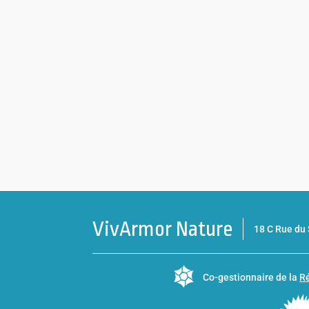
VivArmor Nature
18 C Rue d
Co-gestionnaire de la
Ré