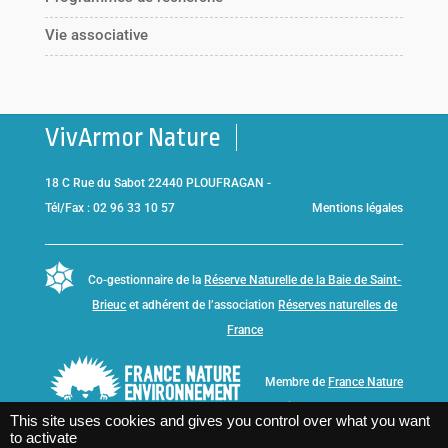
Vie associative
VivArmor Nature
18 C Rue du Sabot 22440 PLOUFRAGAN -
Tél/Fax : 02 96 33 10 57
Mentions légales
Co-gestionnaire de la
Réserve Naturelle de la Baie de Saint-
Brieuc
et adhérent de l’association
Réserves naturelles de
France
Membre de
France Nature
Environnement Bretagne
This site uses cookies and gives you control over what you want
to activate