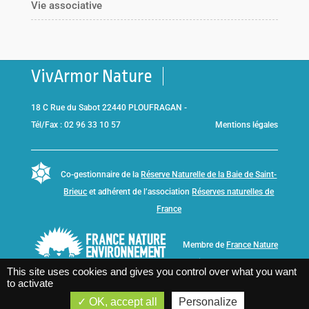
Vie associative
VivArmor Nature
18 C Rue du Sabot 22440 PLOUFRAGAN -
Tél/Fax : 02 96 33 10 57
Mentions légales
Co-gestionnaire de la
Réserve Naturelle de la Baie de Saint-
Brieuc
et adhérent de l’association
Réserves naturelles de
France
Membre de
France Nature
Environnement Bretagne
This site uses cookies and gives you control over what you want
to activate
OK, accept all
Personalize